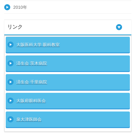
2010年
リンク
大阪医科大学 眼科教室
済生会 茨木病院
済生会 千里病院
大阪府眼科医会
泉大津医師会