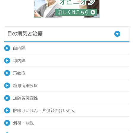
目の病気と治療
白内障
緑内障
飛蚊症
糖尿病網膜症
加齢黄斑変性
眼瞼けいれん・片側顔面けいれん
斜視・弱視