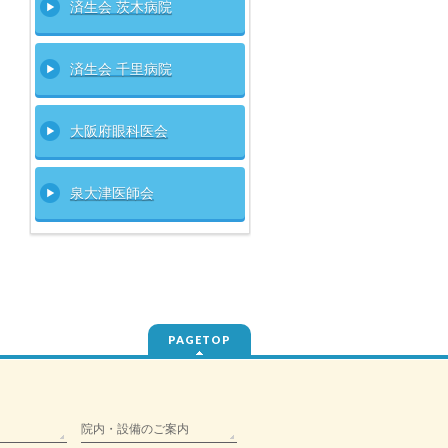
済生会 茨木病院
済生会 千里病院
大阪府眼科医会
泉大津医師会
PAGETOP
院内・設備のご案内