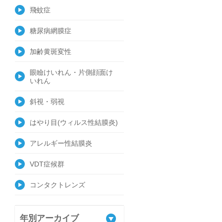
飛蚊症
糖尿病網膜症
加齢黄斑変性
眼瞼けいれん・片側顔面け
いれん
斜視・弱視
はやり目(ウィルス性結膜炎)
アレルギー性結膜炎
VDT症候群
コンタクトレンズ
年別アーカイブ