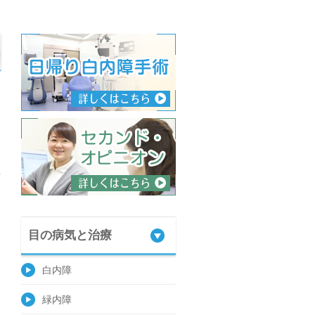
→
目の病気と治療
白内障
緑内障