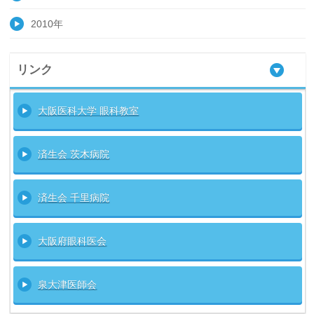
2010年
リンク
大阪医科大学 眼科教室
済生会 茨木病院
済生会 千里病院
大阪府眼科医会
泉大津医師会