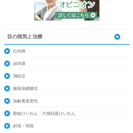
目の病気と治療
白内障
緑内障
飛蚊症
糖尿病網膜症
加齢黄斑変性
眼瞼けいれん・片側顔面けいれん
斜視・弱視