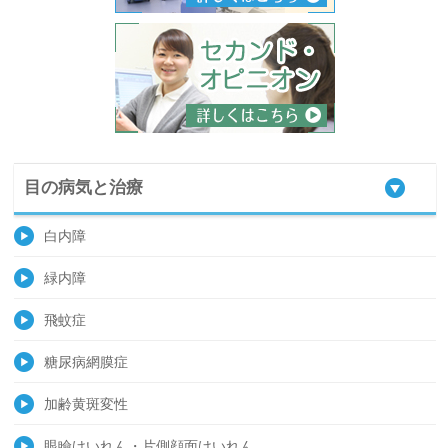
目の病気と治療
白内障
緑内障
飛蚊症
糖尿病網膜症
加齢黄斑変性
眼瞼けいれん・片側顔面けいれん