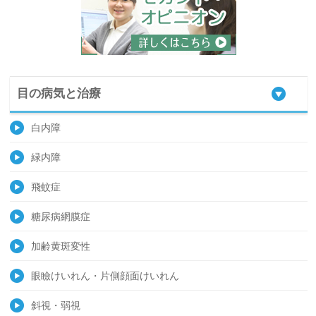
目の病気と治療
白内障
緑内障
飛蚊症
糖尿病網膜症
加齢黄斑変性
眼瞼けいれん・片側顔面けいれん
斜視・弱視