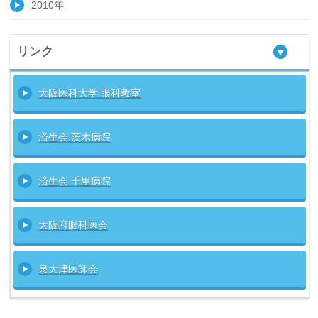
2010年
リンク
大阪医科大学 眼科教室
済生会 茨木病院
済生会 千里病院
大阪府眼科医会
泉大津医師会