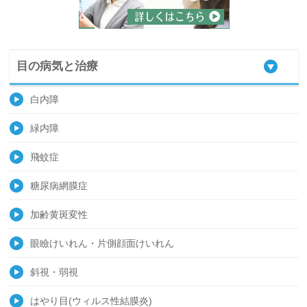
目の病気と治療
白内障
緑内障
飛蚊症
糖尿病網膜症
加齢黄斑変性
眼瞼けいれん・片側顔面けいれん
斜視・弱視
はやり目(ウィルス性結膜炎)